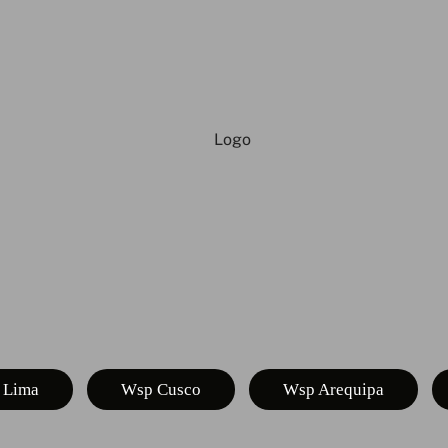
 Lima
Wsp Cusco
Wsp Arequipa